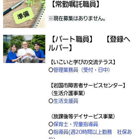
【常勤嘱託職員】
※現在募集はありません。
【パート職員】 【登録ヘ
ルパー】
【いこいと学びの交流テラス】
〇
管理業務員（受付・日中）
【岩国市障害者サービスセンター】
（生活介護事業）
〇
生活支援員
（放課後等デイサービス事業）
〇
保育士・児童指導員
〇
指導員(週20時間以上勤務 社保あ