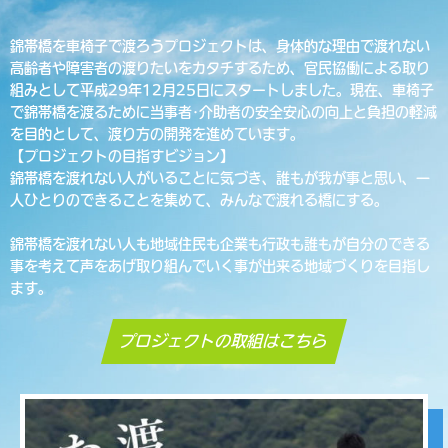
錦帯橋を車椅子で渡ろうプロジェクトは、身体的な理由で渡れない
高齢者や障害者の渡りたいをカタチするため、官民協働による取り
組みとして平成29年12月25日にスタートしました。現在、車椅子
で錦帯橋を渡るために当事者･介助者の安全安心の向上と負担の軽減
を目的として、渡り方の開発を進めています。
【プロジェクトの目指すビジョン】
錦帯橋を渡れない人がいることに気づき、誰もが我が事と思い、一
人ひとりのできることを集めて、みんなで渡れる橋にする。
錦帯橋を渡れない人も地域住民も企業も行政も誰もが自分のできる
事を考えて声をあげ取り組んでいく事が出来る地域づくりを目指し
ます。
プロジェクトの取組はこちら