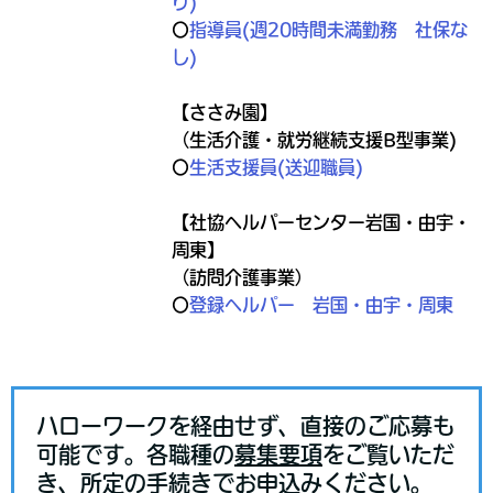
り
)
〇
指導員(週20時間未満勤務 社保な
し)
【ささみ園】
（生活介護・就労継続支援B型事業)
〇
生活支援員(送迎職員
)
【社協ヘルパーセンター岩国・由宇・
周東】
（訪問介護事業）
〇
登録ヘルパー
岩国
・
由宇
・
周東
ハローワークを経由せず、直接のご応募も
可能です。各職種の
募集要項
をご覧いただ
き、所定の手続きでお申込みください。